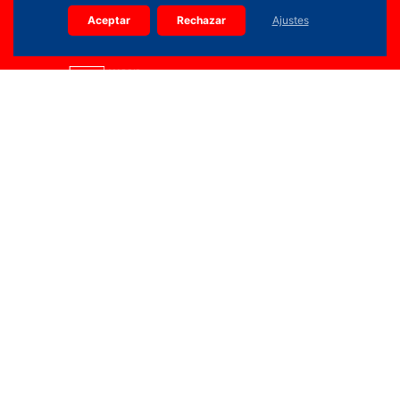
Aceptar
Rechazar
Ajustes
914 36 15 90
info.planifica@madrid.org
Calle Edgar Neville, 3 (Pl. Baja) 28020 Madrid
Copyright 2026 © Todos los derechos reservados |
PLANIFICA MADRID