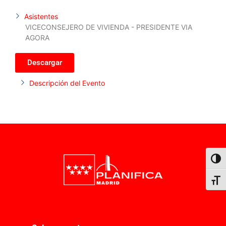
Asistentes
VICECONSEJERO DE VIVIENDA - PRESIDENTE VIA
AGORA
Descargar
Descripción del Evento
Alter
Alter