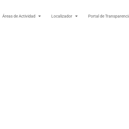
Áreas de Actividad
Localizador
Portal de Transparenci
IÓN ALCALDE DE MECO