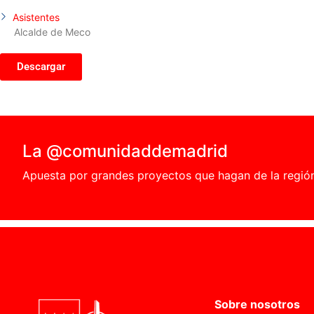
Asistentes
Alcalde de Meco
Descargar
La @comunidaddemadrid
Apuesta por grandes proyectos que hagan de la región e
Sobre nosotros