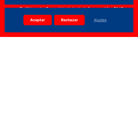
Política de Seguridad de la Información-ENS
Aceptar
Rechazar
Ajustes
914 36 15 90
info.planifica@madrid.org
Calle Edgar Neville, 3 (Pl. Baja) 28020 Madrid
Copyright 2026 © Todos los derechos reservados |