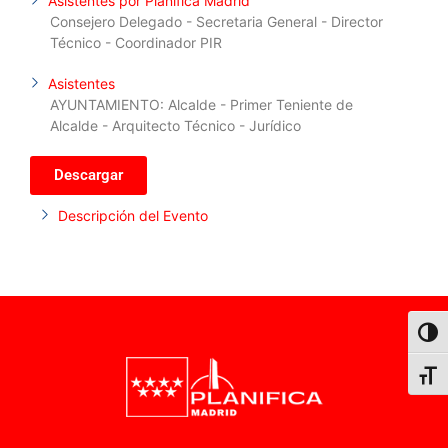
Asistentes por Planifica Madrid
Consejero Delegado - Secretaria General - Director
Técnico - Coordinador PIR
Asistentes
AYUNTAMIENTO: Alcalde - Primer Teniente de
Alcalde - Arquitecto Técnico - Jurídico
Descargar
Descripción del Evento
Alter
Alter