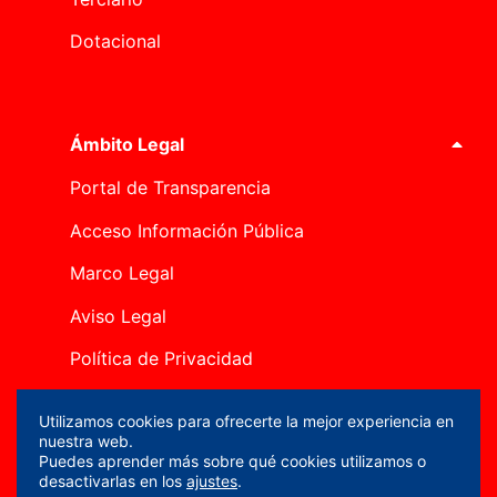
Dotacional
Ámbito Legal
Portal de Transparencia
Acceso Información Pública
Marco Legal
Aviso Legal
Política de Privacidad
Política de Cookies
Utilizamos cookies para ofrecerte la mejor experiencia en
nuestra web.
Canal Ético
Puedes aprender más sobre qué cookies utilizamos o
desactivarlas en los
ajustes
.
Mapa del sitio