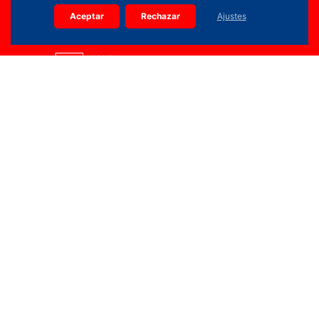
Aceptar
Rechazar
Ajustes
914 36 15 90
info.planifica@madrid.org
Calle Edgar Neville, 3 (Pl. Baja) 28020 Madrid
Copyright 2026 © Todos los derechos reservados |
PLANIFICA MADRID