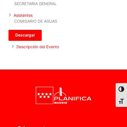
SECRETARIA GENERAL
Asistentes
COMISARIO DE AGUAS
Descargar
Descripción del Evento
Alter
Alter