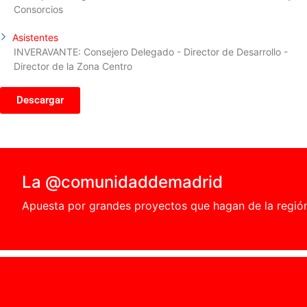
Consorcios
Asistentes
INVERAVANTE: Consejero Delegado - Director de Desarrollo -
Director de la Zona Centro
Descargar
La @comunidaddemadrid
Apuesta por grandes proyectos que hagan de la región e