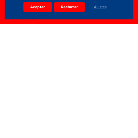
Aceptar
Rechazar
Ajustes
914 36 15 90
info.planifica@madrid.org
Calle Edgar Neville, 3 (Pl. Baja) 28020 Madrid
Copyright 2026 © Todos los derechos reservados |
PLANIFICA MADRID