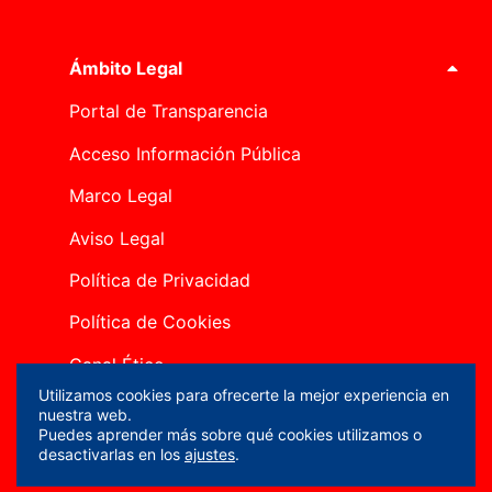
Ámbito Legal
Portal de Transparencia
Acceso Información Pública
Marco Legal
Aviso Legal
Política de Privacidad
Política de Cookies
Canal Ético
Utilizamos cookies para ofrecerte la mejor experiencia en
Mapa del sitio
nuestra web.
Puedes aprender más sobre qué cookies utilizamos o
Política de Seguridad de la Información-ENS
desactivarlas en los
ajustes
.