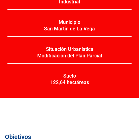
Industrial
Municipio
San Martín de La Vega
Situación Urbanística
Modificación del Plan Parcial
Suelo
122,64 hectáreas
Objetivos