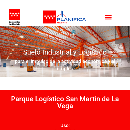
Suelo Industrial y Logístico
para el impulso de la actividad económica y el
empleo
Parque Logístico San Martín de La
Vega
Uso: