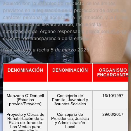
acuerdo con lo establecido respecto de los límites
previstos en la legislación de la protección de datos de
carácter personal, el acceso a la información, y la forma
en la que esta se llevará a cabo, requerirá la
autorización del órgano responsable previa solicitud en
el portal de transparencia de la entidad.
*Actualizado a fecha 5 de marzo 2025
DENOMINACIÓN
DENOMINACIÓN
ORGANISMO
ENCARGANTE
Manzana O´Donnell
Consejería de
16/10/1997
(Estudios
Familia, Juventud y
previos/Proyecto)
Asuntos Sociales
Proyecto y Obras de
Consejería de
29/08/2017
Rehabilitación de la
Presidencia, Justicia
Plaza de Toros de
y Administración
Las Ventas para
Local
adecuación a