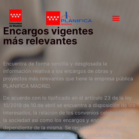
Encargos vigentes
más relevantes
Encuentra de forma sencilla y desglosada la
información relativa a los encargos de obras y
proyectos más relevantes que tiene la empresa pública
PLANIFICA MADRID.
De acuerdo con lo tipificado en el artículo 23 de la ley
10/2019 de 10 de abril se encuentra a disposición de los
interesados, la relación de los convenios celebrados por
la sociedad así como los encargos y encomiendas
dependiente de la misma. Se recuerda que con el fin de
garantizar la información sujeta a publicación, de