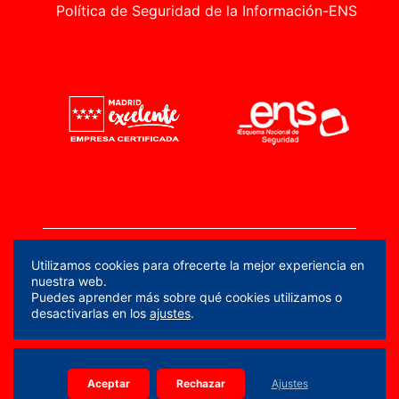
Política de Seguridad de la Información-ENS
914 36 15 90
info.planifica@madrid.org
Utilizamos cookies para ofrecerte la mejor experiencia en
Calle Edgar Neville, 3 (Pl. Baja) 28020 Madrid
nuestra web.
Puedes aprender más sobre qué cookies utilizamos o
desactivarlas en los
ajustes
.
Copyright 2026 © Todos los derechos reservados |
Aceptar
Rechazar
Ajustes
PLANIFICA MADRID