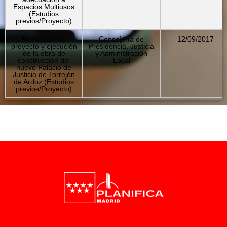
Espacios Multiusos
(Estudios
previos/Proyecto)
Redacción de
Consejería de
12/09/2017
proyecto y ejecución
Presidencia, Justicia
de la obra de
y Administración
construcción del
Local
nuevo Palacio de
Justicia de Torrejón
de Ardoz (Estudios
previos/Proyecto)