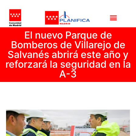
El nuevo Parque de
Bomberos de Villarejo de
Salvanés abrirá este año y
reforzará la seguridad en la
A-3